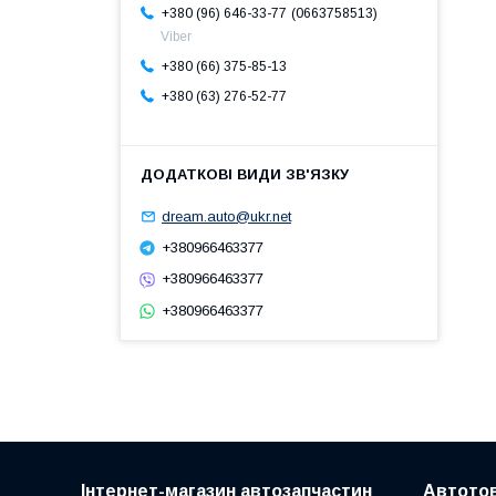
0663758513
+380 (96) 646-33-77
Viber
+380 (66) 375-85-13
+380 (63) 276-52-77
dream.auto@ukr.net
+380966463377
+380966463377
+380966463377
Інтернет-магазин автозапчастин
Автото