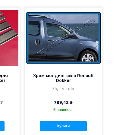
 для
Хром молдинг скла Renault
ker
Dokker
мс-rdo
кт
789,42 ₴
В наявності
Купити