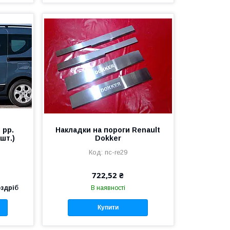
 рр.
Накладки на пороги Renault
шт.)
Dokker
пс-re29
722,52 ₴
оздріб
В наявності
Купити