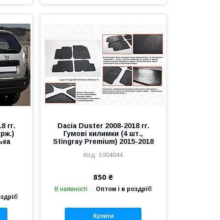
8 гг.
Dacia Duster 2008-2018 гг.
рж.)
Гумові килимки (4 шт.,
ька
Stingray Premium) 2015-2018
1004044
850 ₴
В наявності
Оптом і в роздріб
оздріб
Купити