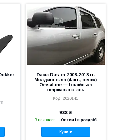
Dokker
Dacia Duster 2008-2018 гг.
Молдинг скла (4 шт., неірж)
OmsaLine — Італійська
неіржавка сталь
2020141
кт
938 ₴
В наявності
Оптом і в роздріб
Купити