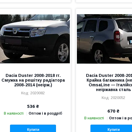
Dacia Duster 2008-2018 гг.
Dacia Duster 2008-201
Смужка на решітку радіатора
Крайка багажника (не
2008-2014 (неірж.)
OmsaLine — Італійс
неіржавка сталь
2020082
2020052
536 ₴
670 ₴
В наявності
Оптом і в роздріб
В наявності
Оптом і в р
Купити
Купити