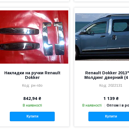
Накладки на ручки Renault
Renault Dokker 2013"
Dokker
Молдинг дверний (4 
рн-rdo
2022131
842,94 ₴
1 139 ₴
В наявності
В наявності
Оптом і в р
Купити
Купити