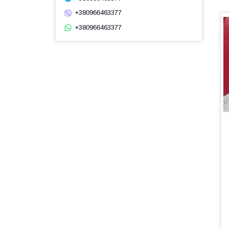
+380966463377
+380966463377