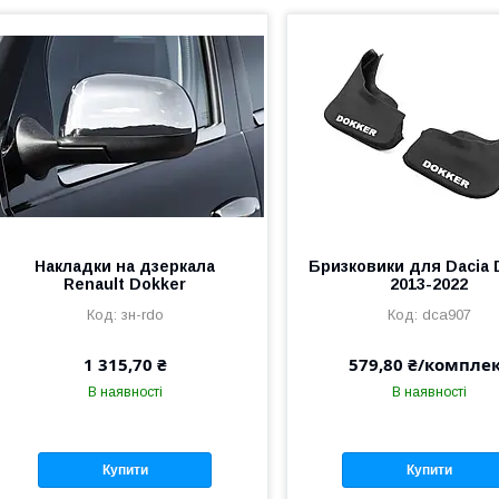
Накладки на дзеркала
Бризковики для Dacia 
Renault Dokker
2013-2022
зн-rdo
dca907
1 315,70 ₴
579,80 ₴/компле
В наявності
В наявності
Купити
Купити