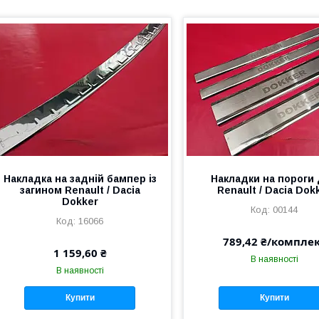
Накладка на задній бампер із
Накладки на пороги
загином Renault / Dacia
Renault / Dacia Dok
Dokker
00144
16066
789,42 ₴/компле
1 159,60 ₴
В наявності
В наявності
Купити
Купити