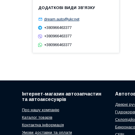
dream.auto@ukr.net
+380966463377
+380966463377
+380966463377
Інтернет-магазин автозапчастин
Автото
та автоаксесуарів
Дверні ру
Про нашу компанію
Гідрокоре
Каталог товарів
Склопідйо
Контактна інформація
Бензонас
Умови доставки та оплати
СЕВІ