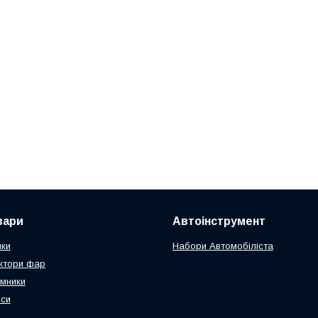
вари
Автоінструмент
чки
Набори Автомобіліста
ктори фар
мники
оси