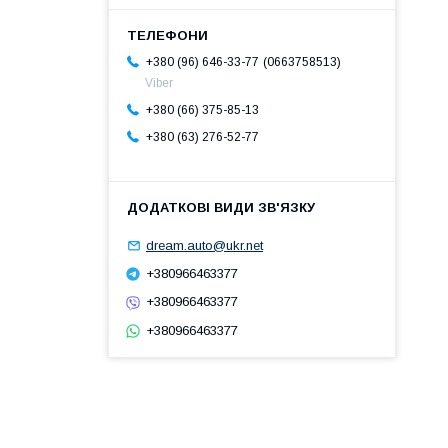
0663758513
+380 (96) 646-33-77
Viber
+380 (66) 375-85-13
+380 (63) 276-52-77
dream.auto@ukr.net
+380966463377
+380966463377
+380966463377