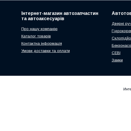
Інтернет-магазин автозапчастин
Автото
та автоаксесуарів
Дверні ру
Про нашу компанію
Гідрокоре
Каталог товарів
Склопідйо
Контактна інформація
Бензонас
Умови доставки та оплати
СЕВІ
Замки