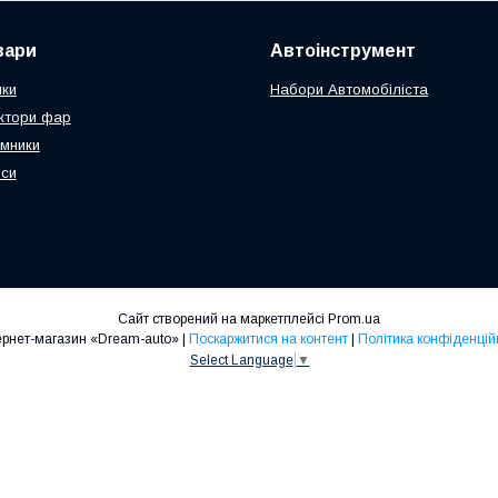
вари
Автоінструмент
чки
Набори Автомобіліста
ктори фар
мники
оси
Сайт створений на маркетплейсі
Prom.ua
Интернет-магазин «Dream-auto» |
Поскаржитися на контент
|
Політика конфіденцій
Select Language
▼