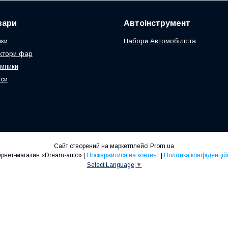
вари
Автоінструмент
чки
Набори Автомобіліста
ктори фар
мники
оси
Сайт створений на маркетплейсі
Prom.ua
Интернет-магазин «Dream-auto» |
Поскаржитися на контент
|
Політика конфіденцій
Select Language
▼