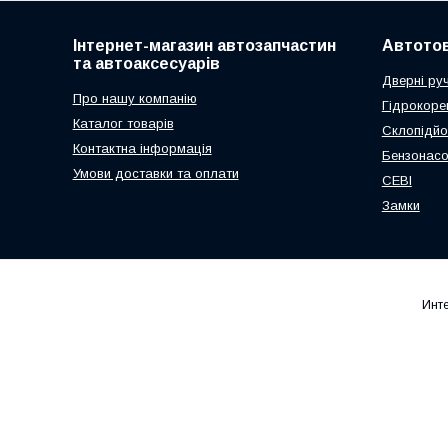
Інтернет-магазин автозапчастин
Автото
та автоаксесуарів
Дверні ру
Про нашу компанію
Гідрокоре
Каталог товарів
Склопідйо
Контактна інформація
Бензонас
Умови доставки та оплати
СЕВІ
Замки