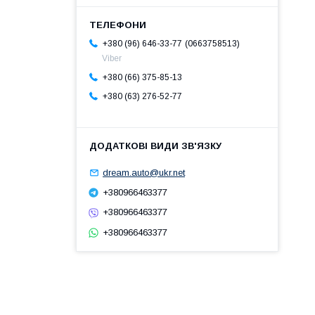
0663758513
+380 (96) 646-33-77
Viber
+380 (66) 375-85-13
+380 (63) 276-52-77
dream.auto@ukr.net
+380966463377
+380966463377
+380966463377