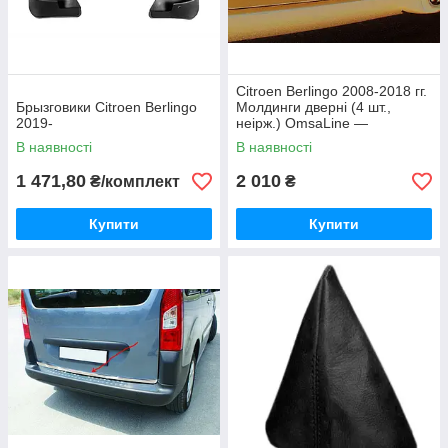
Citroen Berlingo 2008-2018 гг.
Брызговики Citroen Berlingo
Молдинги дверні (4 шт.,
2019-
неірж.) OmsaLine —
Італійська неіржавка сталь
В наявності
В наявності
1 471,80
2 010
₴/комплект
₴
Купити
Купити