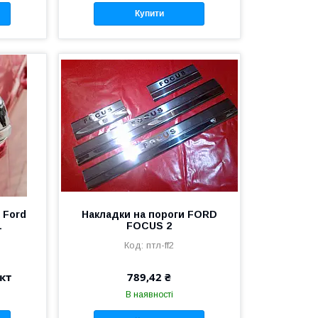
Купити
 Ford
Накладки на пороги FORD
1
FOCUS 2
птл-ff2
кт
789,42 ₴
В наявності