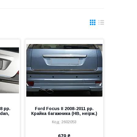
8 рр.
Ford Focus II 2008-2011 рр.
dan,
Крайка багажника (HB, неірж.)
2602053
670 ₴