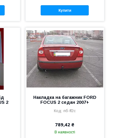
Купити
ід
Накладка на багажник FORD
US 2
FOCUS 2 седан 2007+
пб-ff2с
789,42 ₴
В наявності