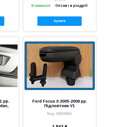
В наявності
Оптом і в роздріб
Купити
1 рр.
Ford Focus II 2005-2008 рр.
dan,
Підлокітник V1
2602603n
1 843 ₴