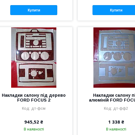
Купити
Купити
Накладки салону під дерево
Накладки салону п
FORD FOCUS 2
алюміній FORD FOC
дт-фсм
дт-фф2
945,52 ₴
1 338 ₴
В наявності
В наявності