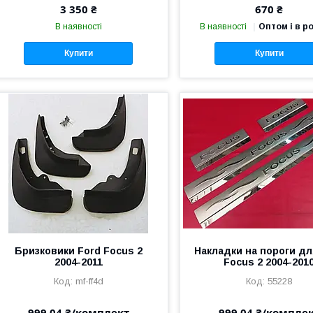
3 350 ₴
670 ₴
В наявності
В наявності
Оптом і в р
Купити
Купити
Бризковики Ford Focus 2
Накладки на пороги дл
2004-2011
Focus 2 2004-201
mf-ff4d
55228
999,04 ₴/комплект
999,04 ₴/компле