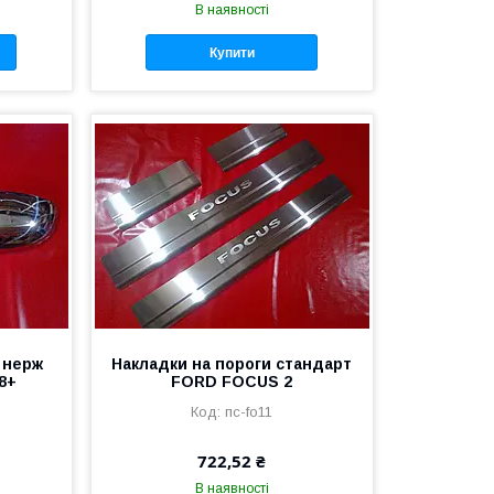
В наявності
Купити
 нерж
Накладки на пороги стандарт
8+
FORD FOCUS 2
пc-fo11
722,52 ₴
В наявності