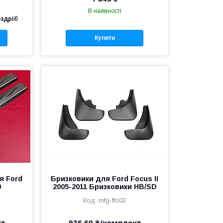
В наявності
оздріб
Купити
я Ford
Бризковики для Ford Focus II
0
2005-2011 Бризковики HB/SD
mfg-ffo03
кт
936,60 ₴/комплект