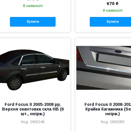
670 ₴
В наявності
В наявності
Купити
Купити
Ford Focus II 2005-2008 рр.
Ford Focus II 2008-201
Верхня окантовка скла HB (6
Крайка багажника (Se
шт., неірж.)
неірж.)
2602146
2602055