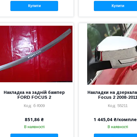
Купити
Купити
Накладка на задній бампер
Накладки на дзеркала
FORD FOCUS 2
Focus 2 2008-201
б-f009
55211
851,86 ₴
1 445,04 ₴/компле
В наявності
В наявності