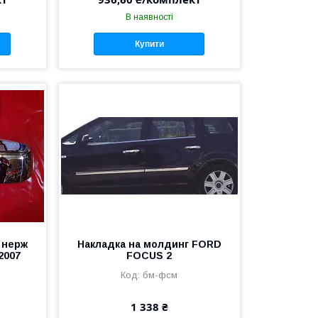
В наявності
Купити
 нерж
Накладка на молдинг FORD
2007
FOCUS 2
бм-фсм
1 338 ₴