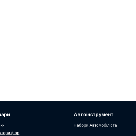
вари
Автоінструмент
чки
Набори Автомобіліста
ктори фар