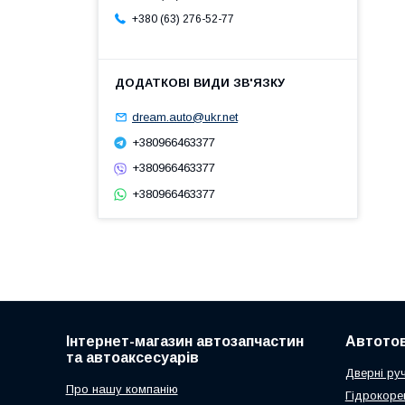
+380 (63) 276-52-77
dream.auto@ukr.net
+380966463377
+380966463377
+380966463377
Інтернет-магазин автозапчастин
Автото
та автоаксесуарів
Дверні ру
Про нашу компанію
Гідрокоре