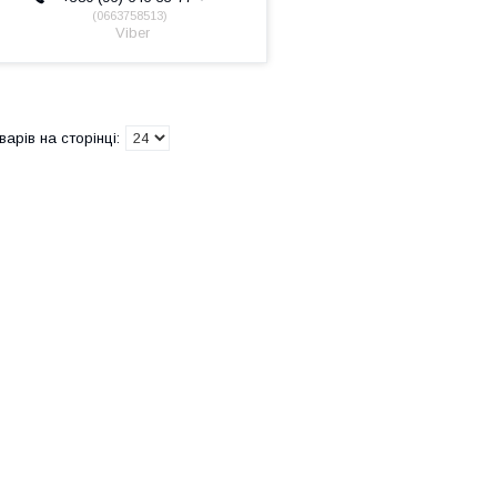
0663758513
Viber