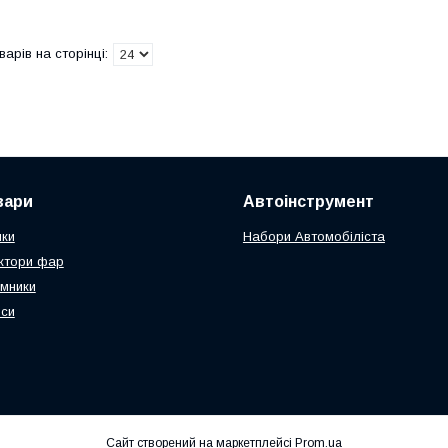
вари
Автоінструмент
чки
Набори Автомобіліста
ктори фар
мники
оси
Сайт створений на маркетплейсі
Prom.ua