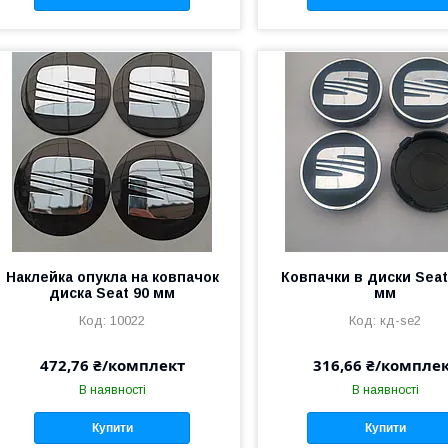
Наклейка опукла на ковпачок
Ковпачки в диски Seat
диска Seat 90 мм
мм
10022
кд-se2
472,76 ₴/комплект
316,66 ₴/компле
В наявності
В наявності
Купити
Купити