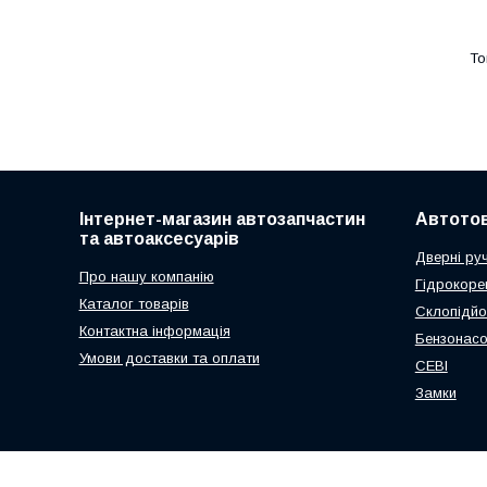
Інтернет-магазин автозапчастин
Автото
та автоаксесуарів
Дверні ру
Про нашу компанію
Гідрокоре
Каталог товарів
Склопідйо
Контактна інформація
Бензонас
Умови доставки та оплати
СЕВІ
Замки