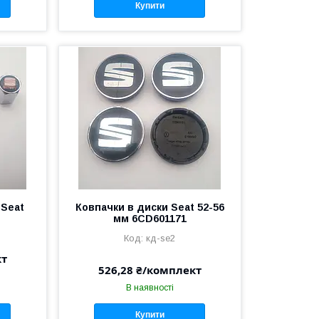
Купити
 Seat
Ковпачки в диски Seat 52-56
мм 6CD601171
кд-se2
кт
526,28 ₴/комплект
В наявності
Купити