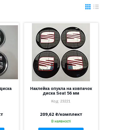
 диска
Наклейка опукла на ковпачок
диска Seat 56 мм
23221
кт
209,62 ₴/комплект
В наявності