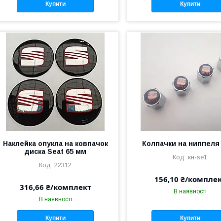
Купити
Купити
Наклейка опукла на ковпачок
Колпачки на ниппеля
диска Seat 65 мм
кн-se1
22312
156,10 ₴/компле
316,66 ₴/комплект
В наявності
В наявності
Купити
Купити