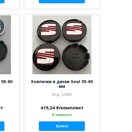
 55-60
Ковпачки в диски Seat 55-60
мм
12555
кт
419,24 ₴/комплект
В наявності
Купити