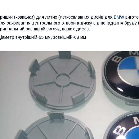
ришки (ковпачки) для литих (легкосплавних дисків для
BMW
виготов
ля закривання центрального отвори в диску від попадання бруду і 
ригінальний зовнішній вигляд ваших дисків.
іаметр внутрішній-65 мм, зовнішній-68 мм