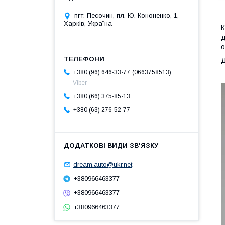
пгт. Песочин, пл. Ю. Кононенко, 1,
Харків, Україна
К
д
о
Д
0663758513
+380 (96) 646-33-77
Viber
+380 (66) 375-85-13
+380 (63) 276-52-77
dream.auto@ukr.net
+380966463377
+380966463377
+380966463377