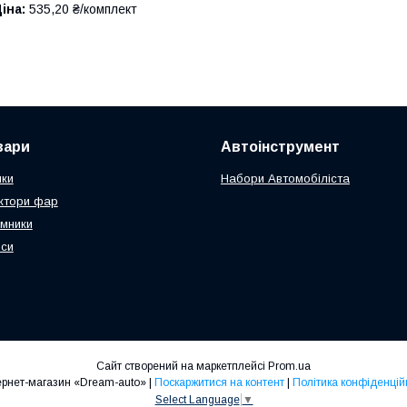
іна:
535,20 ₴/комплект
вари
Автоінструмент
чки
Набори Автомобіліста
ктори фар
мники
оси
Сайт створений на маркетплейсі
Prom.ua
Интернет-магазин «Dream-auto» |
Поскаржитися на контент
|
Політика конфіденцій
Select Language
▼