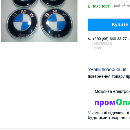
В наявності
Код:
кд-b
Купити
+380 (96) 646-33-77
0663758513
Viber
повернення товару п
У компанії підключені
будь-який товар не п