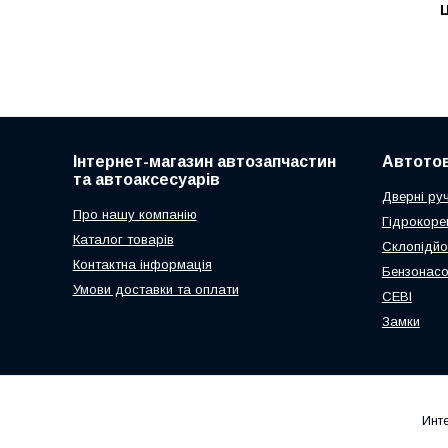
Ц
Інтернет-магазин автозапчастин
Автото
та автоаксесуарів
Дверні ру
Про нашу компанію
Гідрокоре
Каталог товарів
Склопідйо
Контактна інформація
Бензонас
Умови доставки та оплати
СЕВІ
Замки