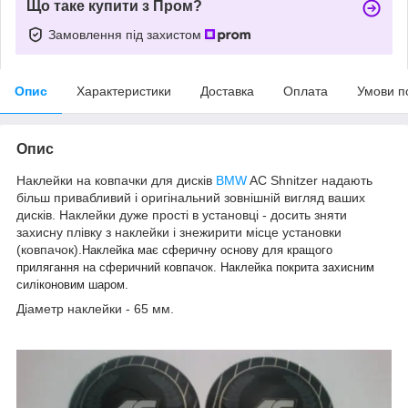
Що таке купити з Пром?
Замовлення під захистом
Опис
Характеристики
Доставка
Оплата
Умови п
Опис
Наклейки на ковпачки для дисків
BMW
AC Shnitzer надають
більш привабливий і оригінальний зовнішній вигляд ваших
дисків. Наклейки дуже прості в установці - досить зняти
захисну плівку з наклейки і знежирити місце установки
(ковпачок).
Наклейка має сферичну основу для кращого
прилягання на сферичний ковпачок. Наклейка покрита захисним
силіконовим шаром.
Діаметр наклейки - 65 мм.