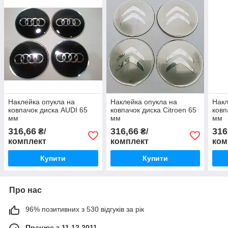
Наклейка опукла на
Наклейка опукла на
Накл
ковпачок диска AUDI 65
ковпачок диска Citroen 65
ковп
мм
мм
мм
316,66
316,66
316
₴/
₴/
комплект
комплект
ком
Купити
Купити
Про нас
96% позитивних з 530 відгуків за рік
Працює з 11.12.2011