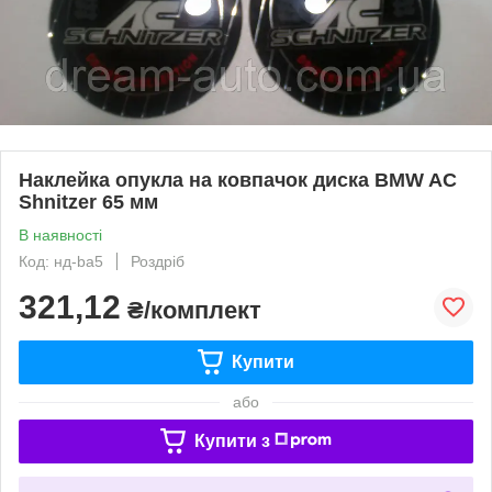
Наклейка опукла на ковпачок диска BMW AC
Shnitzer 65 мм
В наявності
Код: нд-ba5
Роздріб
321,12
₴/комплект
Купити
або
Купити з