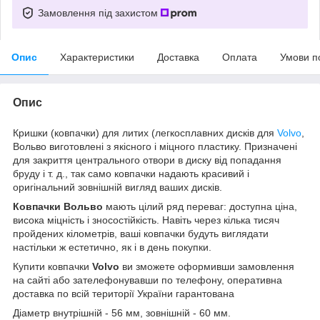
Замовлення під захистом
Опис
Характеристики
Доставка
Оплата
Умови п
Опис
Кришки (ковпачки) для литих (легкосплавних дисків для
Volvo
,
Вольво виготовлені з якісного і міцного пластику. Призначені
для закриття центрального отвори в диску від попадання
бруду і т. д., так само ковпачки надають красивий і
оригінальний зовнішній вигляд ваших дисків.
Ковпачки Вольво
мають цілий ряд переваг: доступна ціна,
висока міцність і зносостійкість. Навіть через кілька тисяч
пройдених кілометрів, ваші ковпачки будуть виглядати
настільки ж естетично, як і в день покупки.
Купити ковпачки
Volvo
ви зможете оформивши замовлення
на сайті або зателефонувавши по телефону, оперативна
доставка по всій території України гарантована
Діаметр внутрішній - 56 мм, зовнішній - 60 мм.