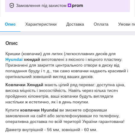
Замовлення під захистом
Опис
Характеристики
Доставка
Оплата
Умови п
Опис
Кришки (ковпачки) для литих (легкосплавних дисків для
Hyundai
хюндай
виготовлені з якісного і міцного пластику.
Призначені для закриття центрального отвори в диску від
попадання бруду і т. д., так само ковпачки надають красивий і
оригінальний зовнішній вигляд ваших дисків.
Ковпачки Хюндай
мають цілий ряд переваг: доступна ціна,
висока міцність і зносостійкість. Навіть через кілька тисяч
пройдених кілометрів, ваші ковпачки будуть виглядати
настільки ж естетично, як і в день покупки.
Купити
ковпачки
Hyundai
ви зможете оформивши
замовлення на сайті або зателефонувавши по телефону,
оперативна доставка по всій території України гарантована!
Діаметр внутрішній - 56 мм, зовнішній - 60 мм.