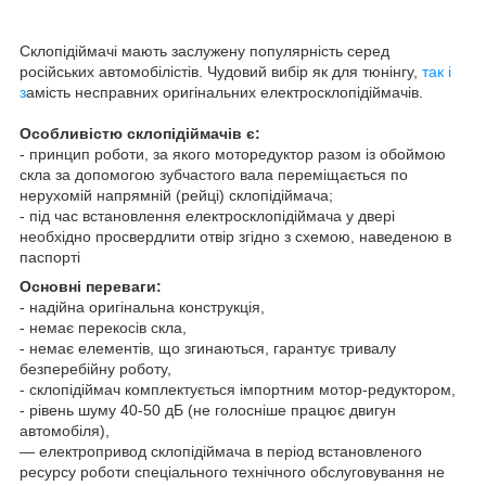
Склопідіймачі мають заслужену популярність серед
російських автомобілістів. Чудовий вибір як для тюнінгу,
так і
з
амість несправних оригінальних електросклопідіймачів.
Особливістю склопідіймачів є:
- принцип роботи, за якого моторедуктор разом із обоймою
скла за допомогою зубчастого вала переміщається по
нерухомій напрямній (рейці) склопідіймача;
- під час встановлення електросклопідіймача у двері
необхідно просвердлити отвір згідно з схемою, наведеною в
паспорті
Основні переваги:
- надійна оригінальна конструкція,
- немає перекосів скла,
- немає елементів, що згинаються, гарантує тривалу
безперебійну роботу,
- склопідіймач комплектується імпортним мотор-редуктором,
- рівень шуму 40-50 дБ (не голосніше працює двигун
автомобіля),
— електропривод склопідіймача в період встановленого
ресурсу роботи спеціального технічного обслуговування не