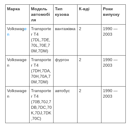
Марка
Модель
Тип
К-вдi
Роки
автомобі
кузова
випуску
ля
Volkswag
e
Transporte
вантажівка
2
1990 —
n
r T4
2003
(7DL,7DE,
70L,70E,7
0M,7DM)
Volkswage
Transporte
фургон
2
1990 —
n
r T4
2003
(7DH,7DA,
70H,70A,7
0M,7DM)
Volkswage
Transporte
автобус
2
1990 —
n
r T4
2003
(70B,70J,7
DB,7DC,70
K,7DJ,7DK
,70C)