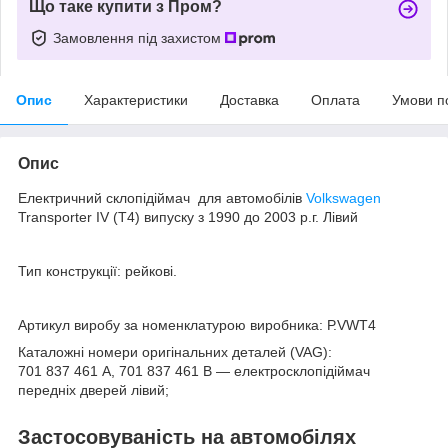
Що таке купити з Пром?
Замовлення під захистом
Опис
Характеристики
Доставка
Оплата
Умови п
Опис
Електричний склопідіймач для автомобілів
Volkswagen
Transporter IV (T4) випуску з 1990 до 2003 р.г. Лівий
Тип конструкції: рейкові.
Артикул виробу за номенклатурою виробника: Р.VWT4
Каталожні номери оригінальних деталей (VAG):
701 837 461 A, 701 837 461 В — електросклопідіймач
передніх дверей лівий;
Застосовуваність на автомобілях