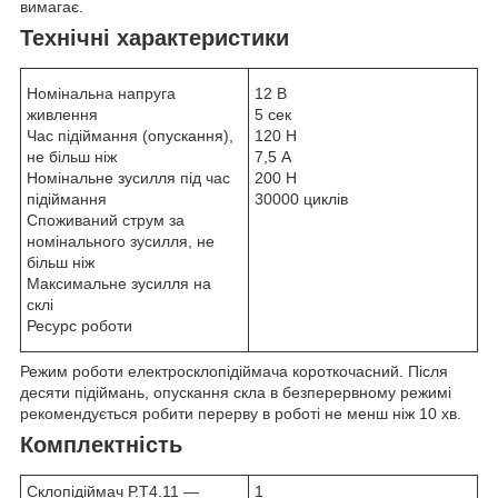
вимагає.
Технічні характеристики
Номінальна напруга
12 В
живлення
5 сек
Час підіймання (опускання),
120 Н
не більш ніж
7,5 А
Номінальне зусилля під час
200 Н
підіймання
30000 циклів
Споживаний струм за
номінального зусилля, не
більш ніж
Максимальне зусилля на
склі
Ресурс роботи
Режим роботи електросклопідіймача короткочасний. Після
десяти підіймань, опускання скла в безперервному режимі
рекомендується робити перерву в роботі не менш ніж 10 хв.
Комплектність
Склопідіймач Р.T4.11 —
1