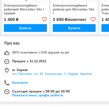
Електросклопідіймач
Електросклопідіймачі
Елек
рейковий Mercedes Vito I
рейкові для Mercedes Vito
рейк
правий
I
Tran
1 400
2 650
1 4
₴
₴/комплект
Купити
Купити
Про нас
96% позитивних з 530 відгуків за рік
Працює з 11.12.2011
м. Харків
пгт. Песочин, пл. Ю. Кононенко, 1, Харків, Україна
Контакти
Сьогодні працює з 08:00 до 20:00
Показати весь графік роботи