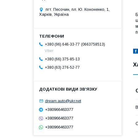
пгт. Песочин, пл. Ю. Кононенко, 1,
Б
Харків, Україна
ш
м
п
0663758513
+380 (96) 646-33-77
Viber
+380 (66) 375-85-13
Х
+380 (63) 276-52-77
dream.auto@ukr.net
В
+380966463377
+380966463377
С
+380966463377