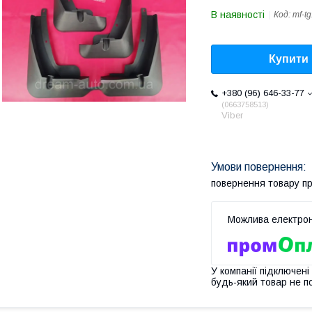
В наявності
Код:
mf-t
Купити
+380 (96) 646-33-77
0663758513
Viber
повернення товару п
У компанії підключені
будь-який товар не п