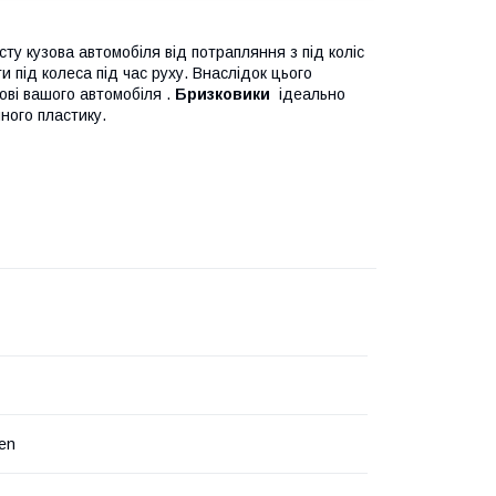
ту кузова автомобіля від потрапляння з під коліс
ти під колеса під час руху. Внаслідок цього
ові вашого автомобіля .
Бризковики
ідеально
ного пластику.
en