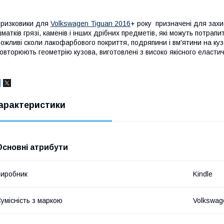
ризковики для
Volkswagen Tiguan 2016
+ року призначені для захис
матків грязі, каменів і інших дрібних предметів, які можуть потрапи
ожливі сколи лакофарбового покриття, подряпини і вм'ятини на куз
овторюють геометрію кузова, виготовлені з високо якісного еластич
арактеристики
Основні атрибути
иробник
Kindle
умісність з маркою
Volkswag