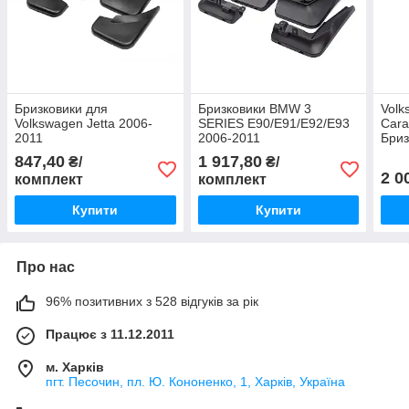
Бризковики для
Бризковики BMW 3
Volk
Volkswagen Jetta 2006-
SERIES E90/E91/E92/E93
Cara
2011
2006-2011
Бриз
Пере
847,40
1 917,80
₴/
₴/
2 0
комплект
комплект
Купити
Купити
Про нас
96% позитивних з 528 відгуків за рік
Працює з 11.12.2011
м. Харків
пгт. Песочин, пл. Ю. Кононенко, 1, Харків, Україна