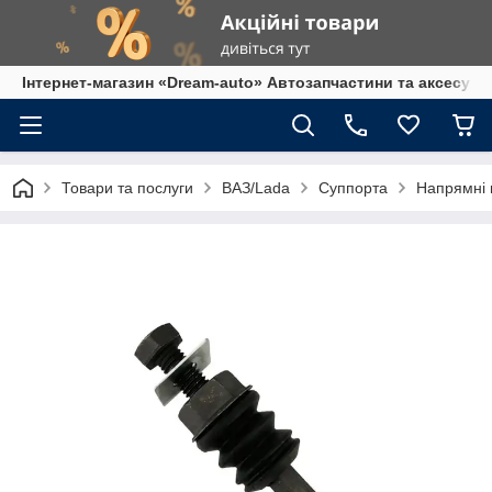
Інтернет-магазин «Dream-auto» Автозапчастини та аксесуар
Товари та послуги
ВАЗ/Lada
Суппорта
Напрямні п