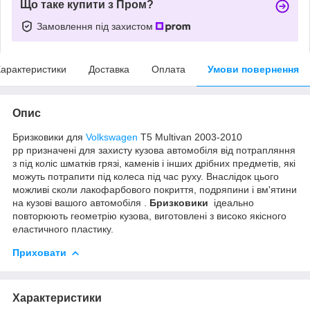
Що таке купити з Пром?
Замовлення під захистом
арактеристики
Доставка
Оплата
Умови повернення
Опис
Бризковики для
Volkswagen
T5 Multivan 2003-2010
рр призначені для захисту кузова автомобіля від потрапляння
з під коліс шматків грязі, каменів і інших дрібних предметів, які
можуть потрапити під колеса під час руху. Внаслідок цього
можливі сколи лакофарбового покриття, подряпини і вм'ятини
на кузові вашого автомобіля .
Бризковики
ідеально
повторюють геометрію кузова, виготовлені з високо якісного
еластичного пластику.
Приховати
Характеристики