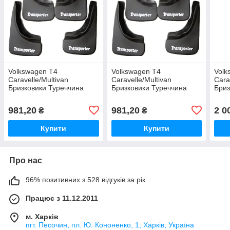
Volkswagen T4
Volkswagen T4
Volk
Caravelle/Multivan
Caravelle/Multivan
Cara
Бризковики Туреччина
Бризковики Туреччина
Бриз
Задні
Передні
Пере
981,20
981,20
2 0
₴
₴
Купити
Купити
Про нас
96% позитивних з 528 відгуків за рік
Працює з 11.12.2011
м. Харків
пгт. Песочин, пл. Ю. Кононенко, 1, Харків, Україна