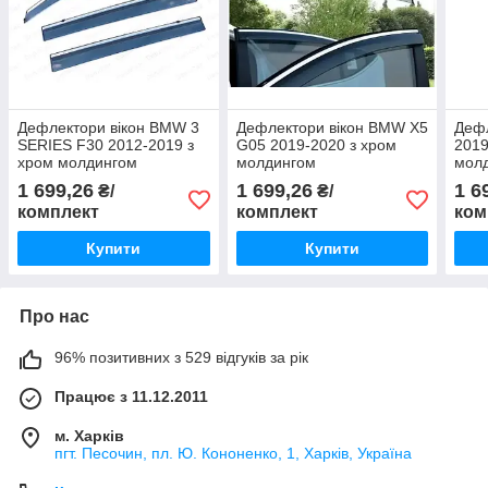
Дефлектори вікон BMW 3
Дефлектори вікон BMW X5
Дефл
SERIES F30 2012-2019 з
G05 2019-2020 з хром
2019
хром молдингом
молдингом
мол
1 699,26
1 699,26
1 6
₴/
₴/
комплект
комплект
ком
Купити
Купити
Про нас
96% позитивних з 529 відгуків за рік
Працює з 11.12.2011
м. Харків
пгт. Песочин, пл. Ю. Кононенко, 1, Харків, Україна