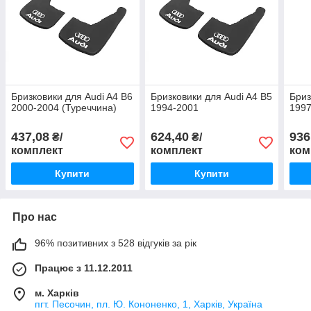
Бризковики для Audi A4 B6
Бризковики для Audi A4 B5
Бриз
2000-2004 (Туреччина)
1994-2001
1997
437,08
624,40
936
₴/
₴/
комплект
комплект
ком
Купити
Купити
Про нас
96% позитивних з 528 відгуків за рік
Працює з 11.12.2011
м. Харків
пгт. Песочин, пл. Ю. Кононенко, 1, Харків, Україна