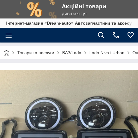
Інтернет-магазин «Dream-auto» Автозапчастини та аксесуар
Товари та послуги
ВАЗ/Lada
Lada Niva і Urban
Оп