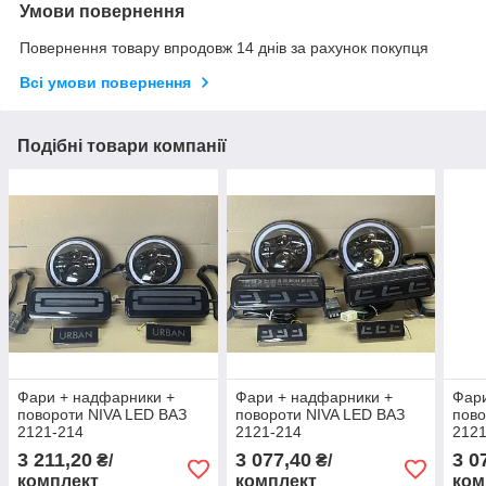
Умови повернення
Повернення товару впродовж 14 днів за рахунок покупця
Всі умови повернення
Подібні товари компанії
Фари + надфарники +
Фари + надфарники +
Фари
повороти NIVA LED ВАЗ
повороти NIVA LED ВАЗ
пово
2121-214
2121-214
2121
3 211,20
3 077,40
3 0
₴/
₴/
комплект
комплект
ком