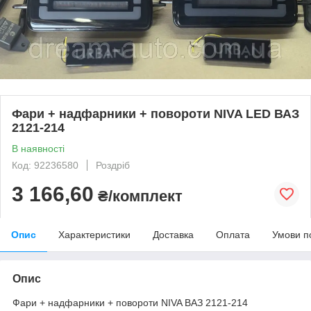
Фари + надфарники + повороти NIVA LED ВАЗ
2121-214
В наявності
Код: 92236580
Роздріб
3 166,60
₴/комплект
Опис
Характеристики
Доставка
Оплата
Умови п
Опис
Фари + надфарники + повороти NIVA ВАЗ 2121-214