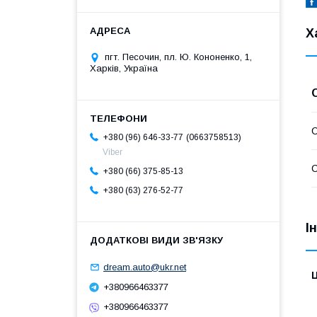
Х
пгт. Песочин, пл. Ю. Кононенко, 1,
Харків, Україна
С
0663758513
+380 (96) 646-33-77
Viber
С
+380 (66) 375-85-13
+380 (63) 276-52-77
І
dream.auto@ukr.net
Ц
+380966463377
+380966463377