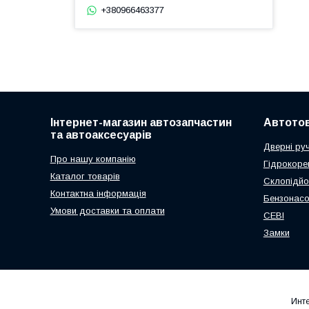
+380966463377
Інтернет-магазин автозапчастин
Автото
та автоаксесуарів
Дверні ру
Про нашу компанію
Гідрокоре
Каталог товарів
Склопідйо
Контактна інформація
Бензонас
Умови доставки та оплати
СЕВІ
Замки