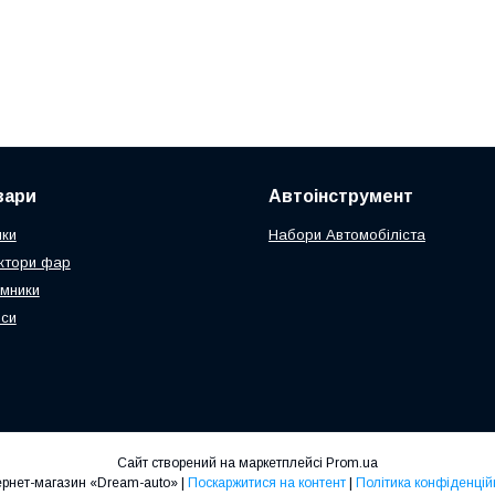
вари
Автоінструмент
чки
Набори Автомобіліста
ктори фар
мники
оси
Сайт створений на маркетплейсі
Prom.ua
Интернет-магазин «Dream-auto» |
Поскаржитися на контент
|
Політика конфіденцій