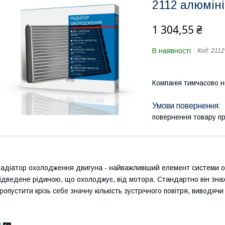
2112 алюмін
1 304,55 ₴
В наявності
Код:
2112
Компанія тимчасово 
повернення товару п
адіатор охолодження двигуна - найважливіший елемент системи охо
ідведене рідиною, що охолоджує, від мотора. Стандартно він зна
ропустити крізь себе значну кількість зустрічного повітря, виводя