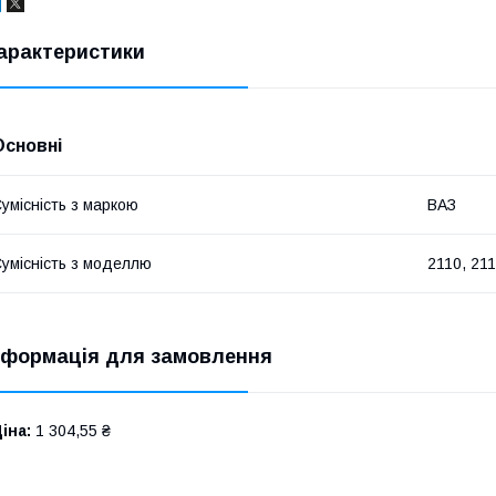
арактеристики
Основні
умісність з маркою
ВАЗ
умісність з моделлю
2110, 211
нформація для замовлення
іна:
1 304,55 ₴