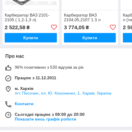
Карбюратор ВАЗ 2101-
Карбюратор ВАЗ
Карб
2105 ( 1,2-1,3 л)
2104,05,2107 1.3 л
л (т
2 522,58
3 774,05
2 5
₴
₴
Купити
Купити
Про нас
96% позитивних з 530 відгуків за рік
Працює з 11.12.2011
м. Харків
пгт. Песочин, пл. Ю. Кононенко, 1, Харків, Україна
Контакти
Сьогодні працює з 08:00 до 20:00
Показати весь графік роботи