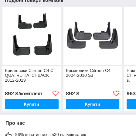
Подібні товари компанії
Бризковики Citroen C4 C-
Брызговики Citroen C4
Накл
QUATRE HATCHBACK
2004-2010 Sd
CITR
2012-2019
в.
892
892
963
₴/комплект
₴
Купити
Купити
Про нас
96% позитивних з 530 відгуків за рік