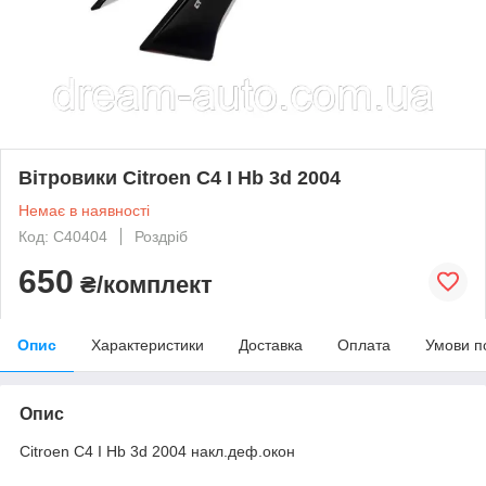
Вітровики Citroen C4 I Hb 3d 2004
Немає в наявності
Код: C40404
Роздріб
650
₴/комплект
Опис
Характеристики
Доставка
Оплата
Умови п
Опис
Citroen C4 I Hb 3d 2004 накл.деф.окон